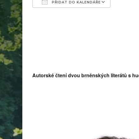
PŘIDAT DO KALENDÁŘE
Download ICS
Google C
Autorské čtení dvou brněnských literátů s h