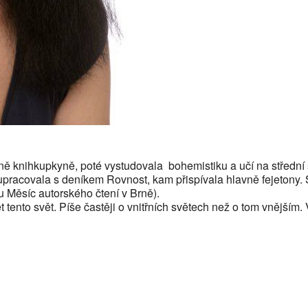
ě knihkupkyně, poté vystudovala bohemistiku a učí na střední šk
upracovala s deníkem Rovnost, kam přispívala hlavně fejetony. S
lu Měsíc autorského čtení v Brně).
 tento svět. Píše častěji o vnitřních světech než o tom vnějším.