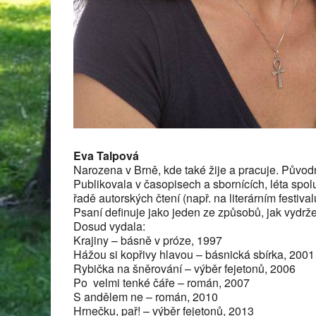
Eva Talpová
Narozena v Brně, kde také žije a pracuje. Původn
Publikovala v časopisech a sbornících, léta spol
řadě autorských čtení (např. na literárním festiva
Psaní definuje jako jeden ze způsobů, jak vydržet
Dosud vydala:
Krajiny – básně v próze, 1997
Hážou si kopřivy hlavou – básnická sbírka, 2001
Rybička na šněrování – výběr fejetonů, 2006
Po velmi tenké čáře – román, 2007
S andělem ne – román, 2010
Hrnečku, pař! – výběr fejetonů, 2013