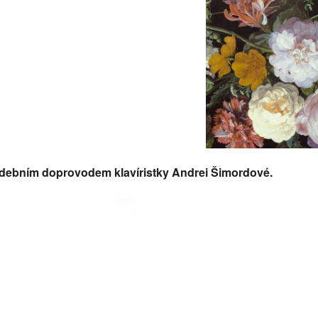
alendar
iCalendar
Office
udebním doprovodem klavíristky Andrei Šimordové.