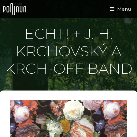
Přeskočit
Menu
na
obsah
ECHT! + J. H.
KRCHOVSKÝ A
KRCH-OFF BAND