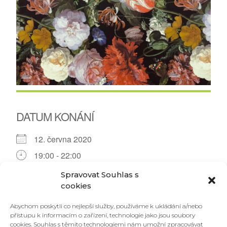
DATUM KONÁNÍ
12. června 2020
19:00 - 22:00
Spravovat Souhlas s
PŘIDAT DO KALENDÁŘE
cookies
Download ICS
Google Calendar
Abychom poskytli co nejlepší služby, používáme k ukládání a/nebo
TYP UDÁLOSTI
přístupu k informacím o zařízení, technologie jako jsou soubory
cookies. Souhlas s těmito technologiemi nám umožní zpracovávat