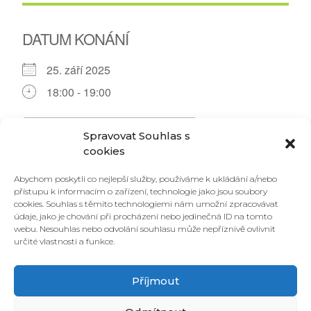
DATUM KONÁNÍ
25. září 2025
18:00 - 19:00
PŘIDAT DO KALENDÁŘE
Spravovat Souhlas s
cookies
Download ICS
Google Calendar
Abychom poskytli co nejlepší služby, používáme k ukládání a/nebo
Vernisážový večer výtvarníka a streetartového umělce
přístupu k informacím o zařízení, technologie jako jsou soubory
Davida Muchy, s hudebními
intervencemi jeho sestry,
cookies. Souhlas s těmito technologiemi nám umožní zpracovávat
známé punkové zpěvačky a písničkářky, Nikoly
údaje, jako je chování při procházení nebo jedinečná ID na tomto
Muchy. Přijďte
načerpat energii, zdravou umanutost a
webu. Nesouhlas nebo odvolání souhlasu může nepříznivě ovlivnit
trochu plodné zuřivosti do nové kulturní sezóny.
určité vlastnosti a funkce.
Příjmout