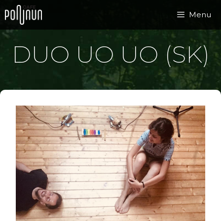
Přeskočit
Menu
na
obsah
DUO UO UO (SK)