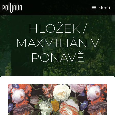
Přeskočit
Menu
na
obsah
HLOŽEK /
MAXMILIÁN V
PONAVĚ