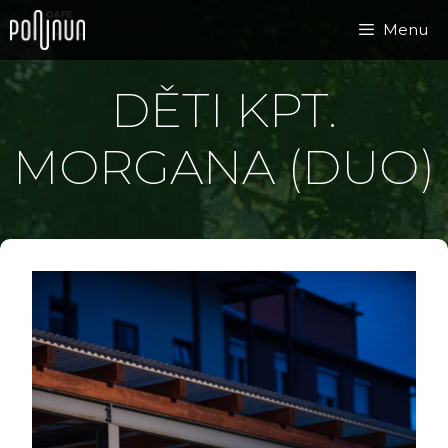
Přeskočit
Menu
na
obsah
DĚTI KPT.
MORGANA (DUO)