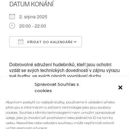
DATUM KONÁNÍ
2. srpna 2025
20:00 - 22:00
PŘIDAT DO KALENDÁŘE
Download ICS
Google Calendar
Dobrovolné sdružení hudebníků, kteří jsou ochotni
vzdát se svých technických dovedností v zájmu výrazu
své hudby. ve svých písních vyvolávají duchy
někdejších básnických ikon undergroundu a posunují
Spravovat Souhlas s
význam jejich textů v emotivně přepjatém zvuku. není
cookies
zcela jasné do jaké míry je to dětská hra. . . . a kdy to
myslí vážně, neví často ani oni sami. V jejich písních
Abychom poskytli co nejlepší služby, používáme k ukládání a/nebo
je možné vystopovat zvuky blues, rocku, kabaretních
přístupu k informacím o zařízení, technologie jako jsou soubory
a kramářských písní, i tzv. šansonu. sugestivní
cookies. Souhlas s těmito technologiemi nám umožní zpracovávat
frontman interpretuje písně nenapodobitelným
údaje, jako je chování při procházení nebo jedinečná ID na tomto
způsobem s mimořádnou energií, která dává mnohdy
webu. Nesouhlas nebo odvolání souhlasu může nepříznivě ovlivnit
letitým textům živý a současný význam.
určité vlastnosti a funkce.