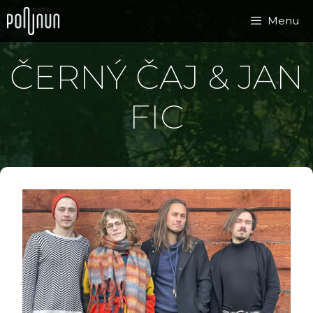
Přeskočit
Menu
na
obsah
ČERNÝ ČAJ & JAN
FIC