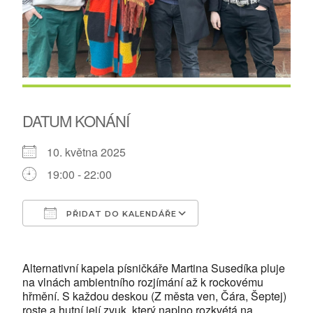
DATUM KONÁNÍ
10. května 2025
19:00 - 22:00
PŘIDAT DO KALENDÁŘE
Download ICS
Google Calendar
Alternativní kapela písničkáře Martina Susedíka pluje
na vlnách ambientního rozjímání až k rockovému
hřmění. S každou deskou (Z města ven, Čára, Šeptej)
roste a hutní její zvuk, který naplno rozkvétá na