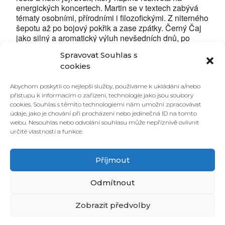
energických koncertech. Martin se v textech zabývá
tématy osobními, přírodními i filozofickými. Z niterného
šepotu až po bojový pokřik a zase zpátky. Černý Čaj
jako silný a aromatický výluh nevšedních dnů, po
kterém se nechce jít spát.
Spravovat Souhlas s
cookies
Jan Fic je brněnský bluesový kytarista, písničkář a
tvůrce kytar ve své značce Red Bird Instruments.
Abychom poskytli co nejlepší služby, používáme k ukládání a/nebo
Působil v kapele The Weathermakers, během
přístupu k informacím o zařízení, technologie jako jsou soubory
následné sólové dráhy vydal desky Město, Potom a
cookies. Souhlas s těmito technologiemi nám umožní zpracovávat
Homunkulus. Na Ponavě prémiově vystoupí v
údaje, jako je chování při procházení nebo jedinečná ID na tomto
dřevním, syrovém duu s bubeníkem Jakubem
webu. Nesouhlas nebo odvolání souhlasu může nepříznivě ovlivnit
Kočičkou (Mucha, ex-Květy).
určité vlastnosti a funkce.
Příjmout
Odmítnout
Zobrazit předvolby
© 2026 PONAVA CAFÉ & RESTAURANT |
ZÁSADY COOKIES
| DESIGN &