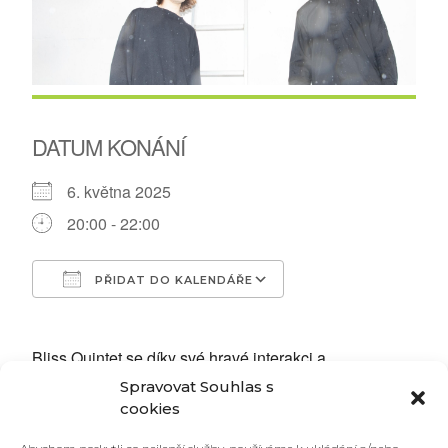
DATUM KONÁNÍ
6. května 2025
20:00 - 22:00
PŘIDAT DO KALENDÁŘE
Download ICS
Google Calendar
Bliss Quintet se díky své hravé interakci a
energickému vystupování rychle etabloval jako
Spravovat Souhlas s
progresivní kapela v norské jazzové komunitě.
cookies
Ústředními tématy Bliss Quintetu jsou dramatické
energické balady, fanfárové hornové riffy, komplexní