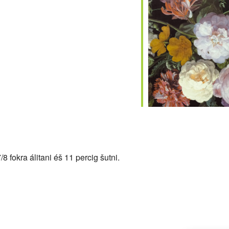
alendar
iCalendar
Office
 fokra álitani éš 11 percig šutni.