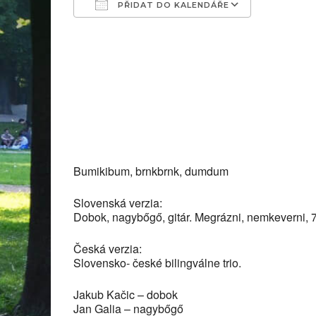
PŘIDAT DO KALENDÁŘE
Download ICS
Google C
Bumikibum, brnkbrnk, dumdum
Slovenská verzia:
Dobok, nagybőgő, gitár. Megrázni, nemkeverni, 7/8
Česká verzia:
Slovensko- české bilingválne trio.
Jakub Kačic – dobok
Jan Galia – nagybőgő