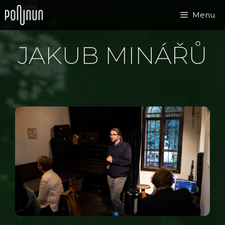
Přeskočit
Menu
na
obsah
JAKUB MINÁŘŮ