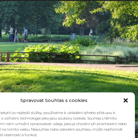
Spravovat Souhlas s cookies
kytli co nejlepší služby, používáme k ukládání a/nebo přístupu k
o zařízení, technologie jako jsou soubory cookies. Souhlas s těmito
mi nám umožní zpracovávat údaje, jako je chování při procházení nebo
D na tomto webu. Nesouhlas nebo odvolání souhlasu může nepříznivě
ité vlastnosti a funkce.