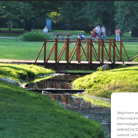
Abychom pos
informacím 
technologie
jedinečná I
ovlivnit urč