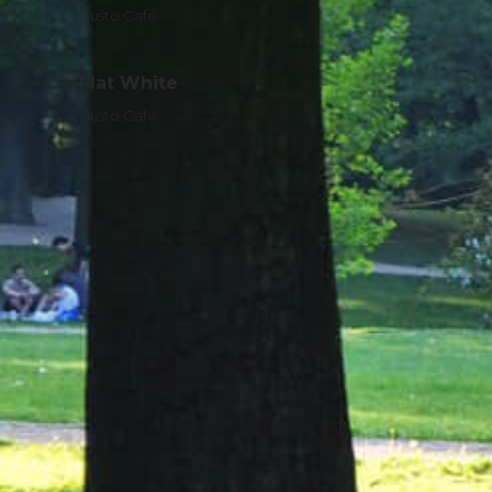
Gusto Café
Flat White
Gusto Café