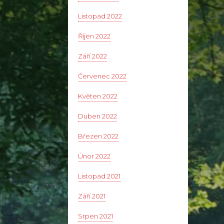
58,-
Listopad 2022
Říjen 2022
99,-
Září 2022
Červenec 2022
124,-
Květen 2022
Duben 2022
Březen 2022
52,-
Únor 2022
Listopad 2021
94,-
Září 2021
Srpen 2021