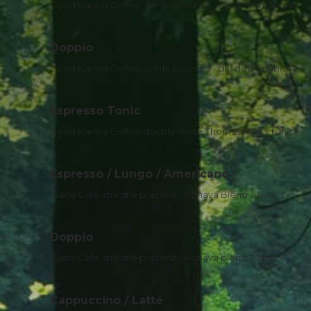
Good Karma Coffee, světle pražená - dle denní nabídky
Doppio
Good Karma Coffee, světle pražená - dle denní nabídky
Espresso Tonic
Good Karma Coffee double shot + Thomas Henry tonic
Espresso / Lungo / Americano
Gusto Café, středně pražená - Ponava Blend Juana
Doppio
Gusto Café, středně pražená - Ponava blend Juana
Cappuccino / Latté