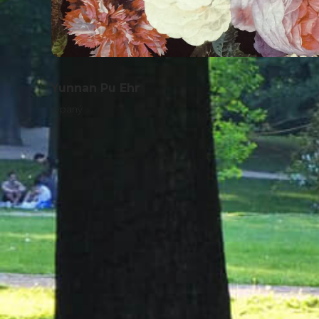
Yunnan Pu Ehr
sypaný