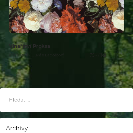
Vinařství Proksa
bilé suché
- Cuvée Lapoštorf
75,- / 1dl
Hledat:
Archivy