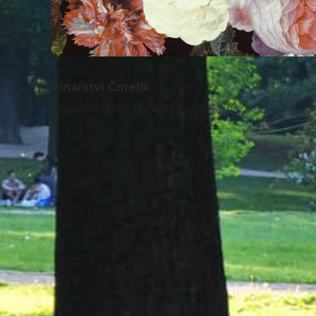
Vinařství Čmelík
bílá suchá
- Kerner / Cuvée Kameníky,
bílé polosladké
- C