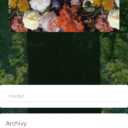
Pilsner Urquell
68,-
Hledat:
Archivy