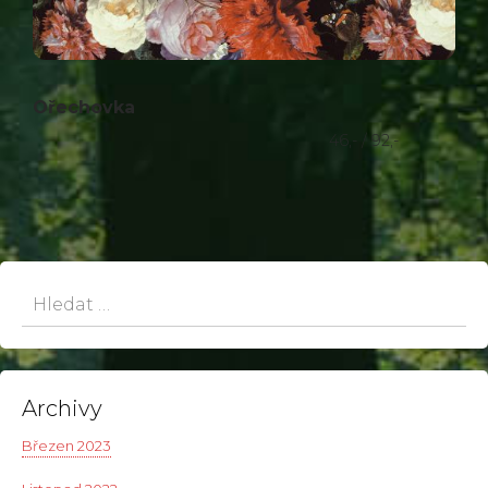
Ořechovka
46,- / 92,-
Hledat:
Archivy
Březen 2023