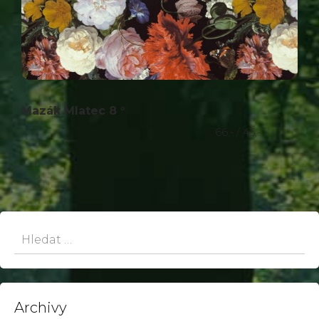
Mazák Mlatec 8 °
66,- / 45,-
Hledat:
Archivy