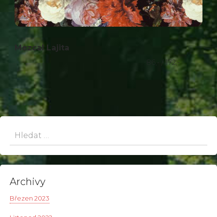
Mezcal Lajita
86,- / 172,-
Hledat:
Archivy
Březen 2023