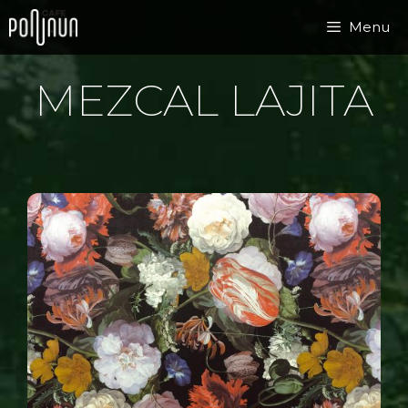
Přeskočit
Menu
na
obsah
MEZCAL LAJITA