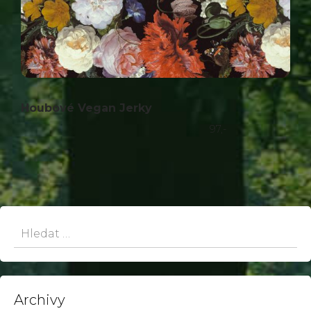
Houbové Vegan Jerky
97,-
Hledat:
Archivy