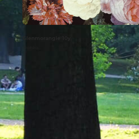
Glenmorangie 10y
Skotsko