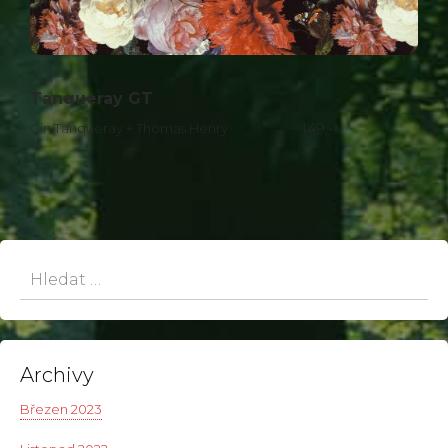
Tanqueray GT
Gin Tanqueray + Thomas Henry
149,-
Hledat:
Archivy
Březen 2023