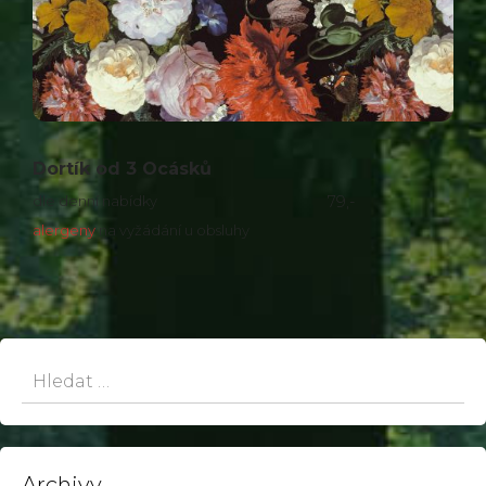
Dortík od 3 Ocásků
dle denní nabídky
79,-
alergeny
na vyžádání u obsluhy
Hledat:
Archivy