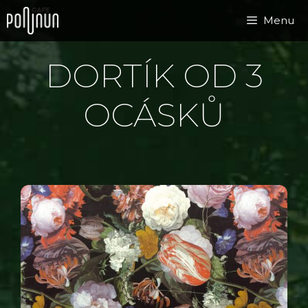
Přeskočit
Menu
na
obsah
DORTÍK OD 3
OCÁSKŮ