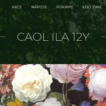
AKCE
NÁPOJE
POKRMY
KDO JSME
CAOL ILA 12Y