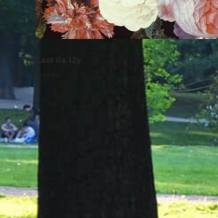
Caol Ila 12y
Skotsko