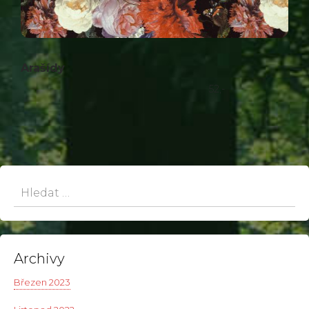
Arašídy
52,-
Hledat:
Archivy
Březen 2023