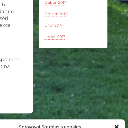
Duben 2017
ých
ádáním
Březen 2017
érii
ekce.
Únor 2017
Leden 2017
 Společně
t na
Spravovat Souhlas s cookies