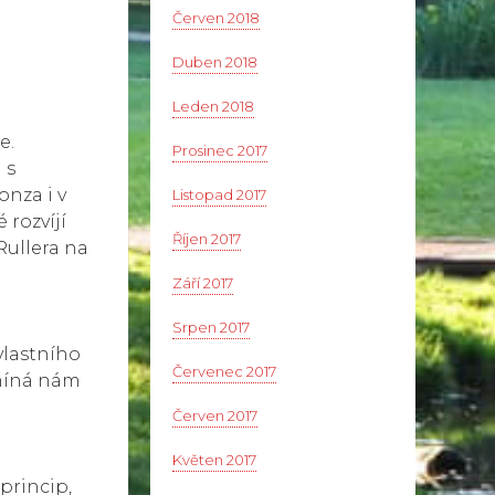
Červen 2018
Duben 2018
Leden 2018
e.
Prosinec 2017
 s
onza i v
Listopad 2017
 rozvíjí
Říjen 2017
Rullera na
Září 2017
Srpen 2017
vlastního
Červenec 2017
omíná nám
Červen 2017
Květen 2017
princip,