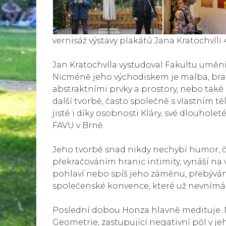
vernisáž výstavy plakátů Jana Kratochvíli 
Jan Kratochvíla vystudoval Fakultu umění
Nicméně jeho východiskem je malba, brav
abstraktními prvky a prostory, nebo také 
další tvorbě, často společně s vlastním t
jistě i díky osobnosti Kláry, své dlouhol
FAVU v Brně.
Jeho tvorbě snad nikdy nechybí humor, č
překračováním hranic intimity, vynáší na 
pohlaví nebo spíš jeho záměnu, přebýv
společenské konvence, které už nevnímá
Poslední dobou Honza hlavně medituje. N
Geometrie, zastupující negativní pól v je