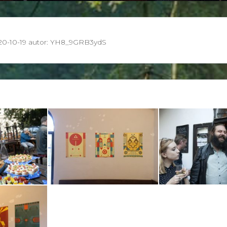
20-10-19
autor:
YH8_9GRB3ydS