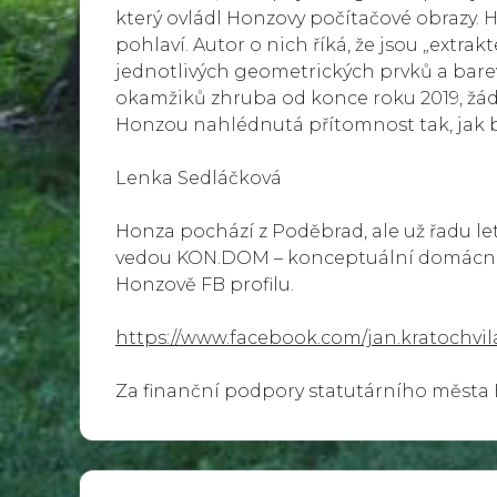
který ovládl Honzovy počítačové obrazy. H
pohlaví. Autor o nich říká, že jsou „ext
jednotlivých geometrických prvků a barev
okamžiků zhruba od konce roku 2019, žád
Honzou nahlédnutá přítomnost tak, jak b
Lenka Sedláčková
Honza pochází z Poděbrad, ale už řadu let
vedou KON.DOM – konceptuální domácnost
Honzově FB profilu.
https://www.facebook.com/jan.kratochvil
Za finanční podpory statutárního města