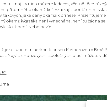
ledat a najít v nich můžete ledacos, včetně těch různ
raktem přítomného okamžiku“. Vznikají spontánním skl
, takových, jaké daný okamžik přinese. Prezentujeme s
ný okamžik/grafika není vynechána, není tu žádná sel
yla. A už není. Nebo nevím.
 žije se svou partnerkou Klarisou Kleinerovou v Brně.
. Nejvíc z Honzových i společných prací můžete vidě
a.52
 Brna