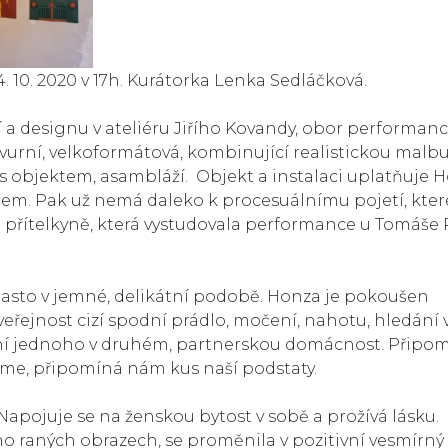
4. 10. 2020 v 17h. Kurátorka Lenka Sedláčková.
 a designu v ateliéru Jiřího Kovandy, obor performanc
urní, velkoformátová, kombinující realistickou malbu
s objektem, asambláží. Objekt a instalaci uplatňuje H
ělem. Pak už nemá daleko k procesuálnímu pojetí, které
eté přítelkyně, která vystudovala performance u Tomáše 
asto v jemné, delikátní podobě. Honza je pokoušen
veřejnost cizí spodní prádlo, močení, nahotu, hledání 
ání jednoho v druhém, partnerskou domácnost. Přip
me, připomíná nám kus naší podstaty.
apojuje se na ženskou bytost v sobě a prožívá lásku.
ho raných obrazech, se proměnila v pozitivní vesmírný 